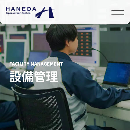
F
A
C
I
L
I
T
Y
M
A
N
A
G
E
M
E
N
T
設
備
管
理