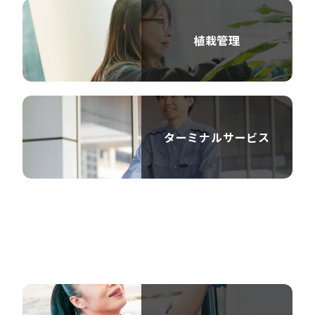
植栽管理
ターミナルサービス
ビ
ジ
ネ
ス
ソ
リ
ュ
ー
シ
ョ
ン