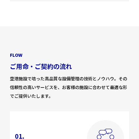
F
L
O
W
ご
用
命
・
ご
契
約
の
流
れ
空港施設で培った高品質な設備管理の技術とノウハウ。その
信頼性の高いサービスを、お客様の施設に合わせて最適な形
でご提供いたします。
01.