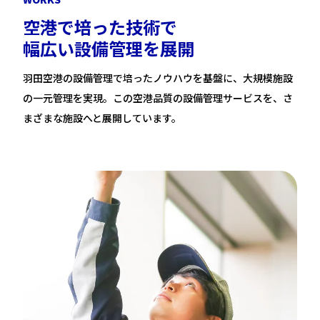
空
港
で
培
っ
た
技
術
で
幅
広
い
設
備
管
理
を
展
開
羽田空港の設備管理で培ったノウハウを基盤に、大規模施設
の一元管理を実現。この空港品質の設備管理サービスを、さ
まざまな施設へと展開しています。