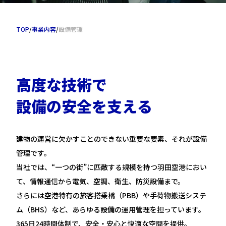
TOP
/
事業内容
/
設備管理
高
度
な
技
術
で
設
備
の
安
全
を
支
え
る
建物の運営に欠かすことのできない重要な要素、それが設備
管理です。
当社では、“一つの街”に匹敵する規模を持つ羽田空港におい
て、情報通信から電気、空調、衛生、防災設備まで。
さらには空港特有の旅客搭乗橋（PBB）や手荷物搬送システ
ム（BHS）など、あらゆる設備の運用管理を担っています。
365日24時間体制で、安全・安心と快適な空間を提供。